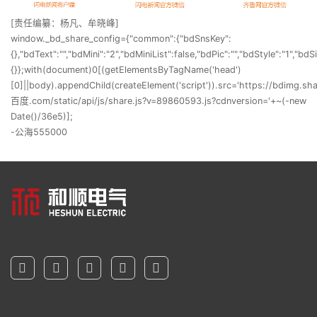
[责任编纂：
杨凡、牟晓峰
]
window._bd_share_config={"common":{"bdSnsKey":
{},"bdText":"","bdMini":"2","bdMiniList":false,"bdPic":"","bdStyle":"1","bdS
{}};with(document)0[(getElementsByTagName('head')
[0]||body).appendChild(createElement('script')).src='https://bdimg.sha
百度.com/static/api/js/share.js?v=89860593.js?cdnversion='+~(-new
Date()/36e5)];
-公海555000