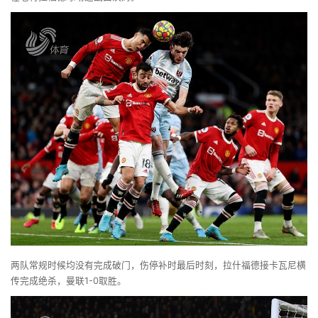
两队常规时候均没有完成破门，伤停补时最后时刻，拉什福德接卡瓦尼横
传完成绝杀，曼联1-0取胜。