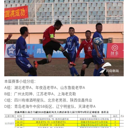
本届赛事小组分组：
A组：湖北老甲A、年夜连老甲A、山东鲁能老甲A
B组：广州太阳神、江苏老甲A、上海老克勒
C组：四川有缘酒明星队、北京老男孩、陕西佳鑫伟业
D组：青岛老海牛中房58街区、辽宁明星队、天津老甲A