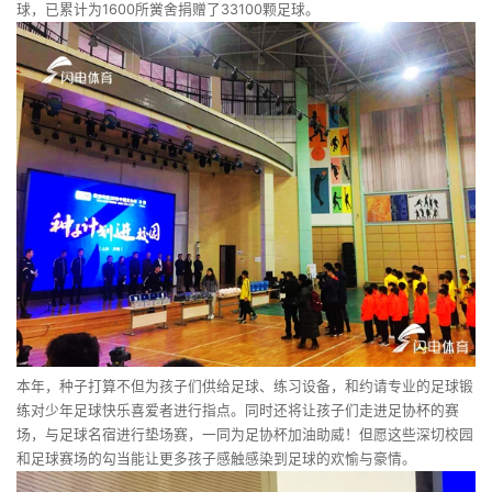
球，已累计为1600所黉舍捐赠了33100颗足球。
本年，种子打算不但为孩子们供给足球、练习设备，和约请专业的足球锻
练对少年足球快乐喜爱者进行指点。同时还将让孩子们走进足协杯的赛
场，与足球名宿进行垫场赛，一同为足协杯加油助威！但愿这些深切校园
和足球赛场的勾当能让更多孩子感触感染到足球的欢愉与豪情。