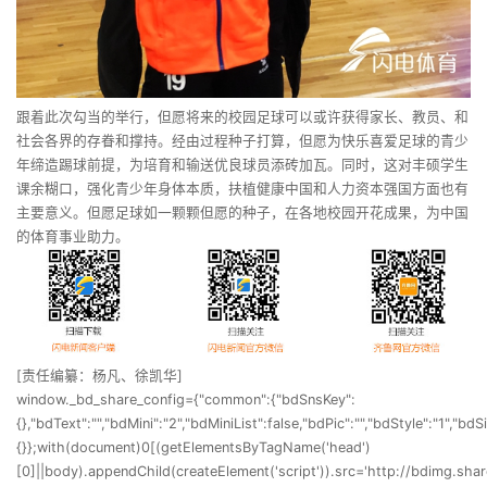
跟着此次勾当的举行，但愿将来的校园足球可以或许获得家长、教员、和
社会各界的存眷和撑持。经由过程种子打算，但愿为快乐喜爱足球的青少
年缔造踢球前提，为培育和输送优良球员添砖加瓦。同时，这对丰硕学生
课余糊口，强化青少年身体本质，扶植健康中国和人力资本强国方面也有
主要意义。但愿足球如一颗颗但愿的种子，在各地校园开花成果，为中国
的体育事业助力。
[责任编纂：
杨凡、徐凯华
]
window._bd_share_config={"common":{"bdSnsKey":
{},"bdText":"","bdMini":"2","bdMiniList":false,"bdPic":"","bdStyle":"1","bdS
{}};with(document)0[(getElementsByTagName('head')
[0]||body).appendChild(createElement('script')).src='http://bdimg.shar