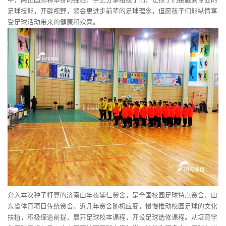
足球技能，开辟视野，领会更进步前辈的足球理念，但愿孩子们能纵情享
受足球活动带来的健康和欢喜。
介入本次种子打算的济南山年夜辅仁黉舍，是全国校园足球特点黉舍、山
东省体育项目传统黉舍。近几年黉舍随机应变，慢慢推动校园足球的文化
扶植，积极缔造前提，展开足球校本课程，开设足球选修课程。从培育学